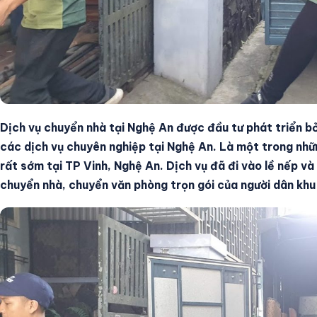
Tin Tức
Tìm kiếm
Dịch vụ chuyển nhà tại Nghệ An được đầu tư phát triển b
các dịch vụ chuyên nghiệp tại Nghệ An. Là một trong nhữn
rất sớm tại TP Vinh, Nghệ An. Dịch vụ đã đi vào lề nếp v
chuyển nhà, chuyển văn phòng trọn gói của người dân khu