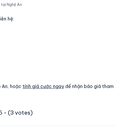
 tại Nghệ An
iên hệ:
ệ An, hoặc
tính giá cước ngay
để nhận báo giá tham
 - (3 votes)