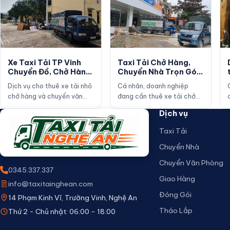
Xe Taxi Tải TP Vinh
Taxi Tải Chở Hàng,
Chuyển Đồ, Chở Hàng
Chuyển Nhà Trọn Gói
Giá Tốt
Tại Vinh, Nghệ An
Dịch vụ cho thuê xe tải nhỏ
Cá nhân, doanh nghiệp
chở hàng và chuyển văn
đang cần thuê xe tải chở
phòng, chuyển nhà giá rẻ.
hàng, chuyển nhà trọn gói
Dịch vụ
Công ty Taxi Tải Nghệ A…
tại TP Vinh – Nghệ An Gọi
N…
Taxi Tải
Chuyển Nhà
Chuyển Văn Phòng
0345.337.337
Giao Hàng
info@taxitainghean.com
Đóng Gói
14 Phạm Kinh Vĩ, Trường Vinh, Nghệ An
Tháo Lắp
Thứ 2 - Chủ nhật: 06:00 - 18:00