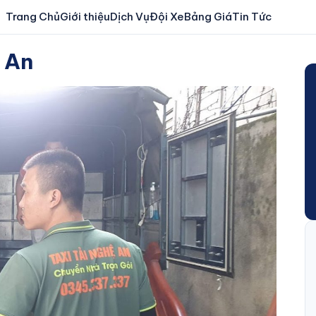
Trang Chủ
Giới thiệu
Dịch Vụ
Đội Xe
Bảng Giá
Tin Tức
 An