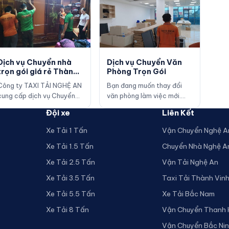
Dịch vụ Chuyển nhà
Dịch vụ Chuyển Văn
trọn gói giá rẻ Thành
Phòng Trọn Gói
Vinh, Nghệ An
Công ty TAXI TẢI NGHỆ AN
Bạn đang muốn thay đổi
cung cấp dịch vụ Chuyển
văn phòng làm việc mới.
Nhà Trọn Gói giá rẻ tại TP
Bạn muốn chuyển văn
Đội xe
Liên Kết
Vinh, Nghệ An, với đội n…
phòng lý do công tác, làm…
Xe Tải 1 Tấn
Vận Chuyển Nghệ A
Xe Tải 1.5 Tấn
Chuyển Nhà Nghệ A
Xe Tải 2.5 Tấn
Vận Tải Nghệ An
Xe Tải 3.5 Tấn
Taxi Tải Thành Vin
Xe Tải 5.5 Tấn
Xe Tải Bắc Nam
Xe Tải 8 Tấn
Vận Chuyển Thanh
Vận Chuyển Bắc Ni