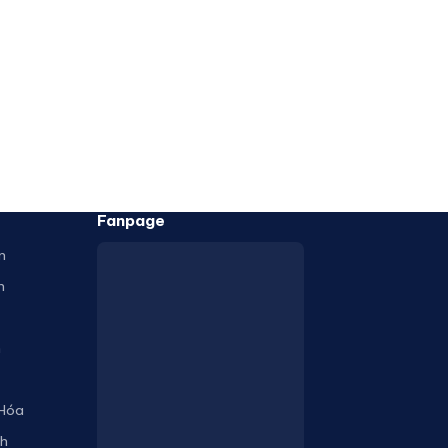
Fanpage
n
n
h
 Hóa
nh