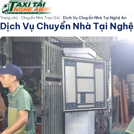
Trang chủ
-
Chuyển Nhà Trọn Gói
-
Dịch Vụ Chuyển Nhà Tại Nghệ An
Dịch Vụ Chuyển Nhà Tại Nghệ
TAXI TẢI NGHỆ AN
Trang Chủ
Giới thiệu
Dịch Vụ
Đội Xe
Bảng Giá