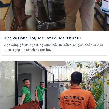
Tin Tức
Tìm kiếm
Dịch Vụ Đóng Gói, Bọc Lót Đồ Đạc, Thiết Bị
Việc đóng gói đồ đạc đúng cách mỗi khi cần di chuyển chỗ ở là việc
quan trọng mà rất nhiều bạn hay c…