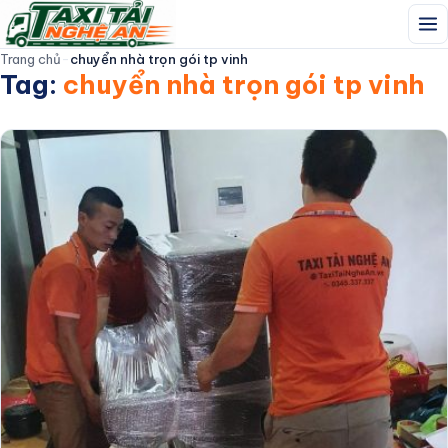
Trang chủ
-
chuyển nhà trọn gói tp vinh
Tag:
chuyển nhà trọn gói tp vinh
TAXI TẢI NGHỆ AN
Trang Chủ
Giới thiệu
Dịch Vụ
Đội Xe
Bảng Giá