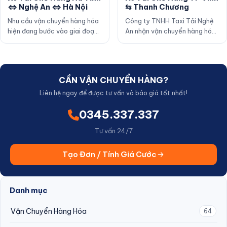
⇆ Thanh Chương
⇔ Nghệ An ⇔ Hà Nội
Công ty TNHH Taxi Tải Nghệ
Nhu cầu vận chuyển hàng hóa
An nhận vận chuyển hàng hóa
hiện đang bước vào giai đoạn
đi Thanh Chương từ TP Vinh,
cao điểm, thị trường vận
Hưng Nguyên, Nam …
chuyển và lưu thôn…
CẦN VẬN CHUYỂN HÀNG?
Liên hệ ngay để được tư vấn và báo giá tốt nhất!
0345.337.337
Tư vấn 24/7
Tạo Đơn / Tính Giá Cước
Danh mục
Vận Chuyển Hàng Hóa
64