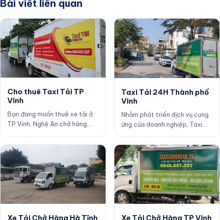
Bài viết liên quan
Cho thuê Taxi Tải TP
Taxi Tải 24H Thành phố
Vinh
Vinh
Bạn đang muốn thuê xe tải ở
Nhằm phát triển dịch vụ cung
TP Vinh, Nghệ An chở hàng,
ứng của doanh nghiệp, Taxi
chuyển nhà, văn phòng. Nhưng
Tải Nghệ An cung cấp thêm
chưa biết dịch v…
dịch vụ cho thuê x…
Xe Tải Chở Hàng TP Vinh
Xe Tải Chở Hàng Hà Tĩnh