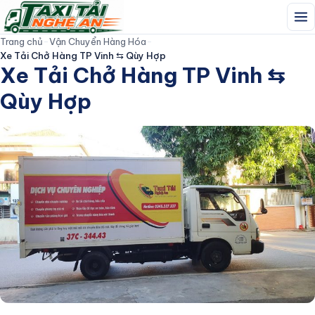
Trang chủ
-
Vận Chuyển Hàng Hóa
-
Xe Tải Chở Hàng TP Vinh ⇆ Qùy Hợp
TAXI TẢI NGHỆ AN
Xe Tải Chở Hàng TP Vinh ⇆
Qùy Hợp
Trang Chủ
Giới thiệu
Dịch Vụ
Đội Xe
Bảng Giá