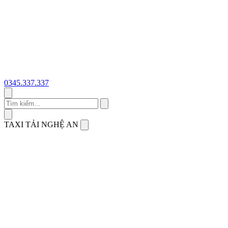
0345.337.337
Tìm
kiếm
TAXI TẢI NGHỆ AN