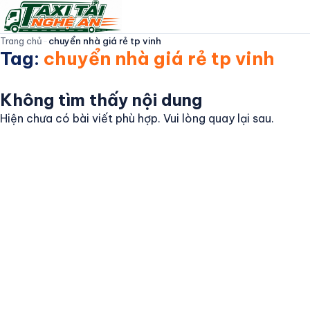
Trang chủ
-
chuyển nhà giá rẻ tp vinh
Tag:
chuyển nhà giá rẻ tp vinh
TAXI TẢI NGHỆ AN
Không tìm thấy nội dung
Trang Chủ
Hiện chưa có bài viết phù hợp. Vui lòng quay lại sau.
Giới thiệu
Dịch Vụ
Đội Xe
Bảng Giá